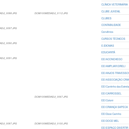
CLÍNICA VETERINÁRIA
CLUBE JUVENIL
ADJI_0088.JPG
DCIM100MEDIADJI_0112.JPG
CLUBES
CONTABILIDADE
ADJI_0097.JPG
Convênios
CURSOS TÉCNICOS
ADJI_0090.JPG
E.IDIOMAS
EDUCARITÁ
ADJI_0091.JPG
EEI ACONCHEGO
EEI AMPLIAR EIRELI
EEI ANJOS TRAVESSO
EEI ASSOCIAÇÃO CRIA
EEI Cantinho das Estrel
EEI CARROSSEL
DCIM100MEDIADJI_0067.JPG
EEI Colorir
EEI CRIANÇA SAPECA
EEI Doce Carinho
EEI DOCE MEL
ADJI_0087.JPG
DCIM100MEDIADJI_0100.JPG
EEI ESPAÇO DIVERTIR