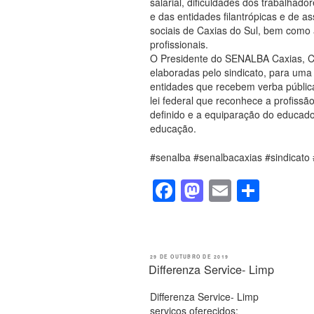
salarial, dificuldades dos trabalhado
e das entidades filantrópicas e de a
sociais de Caxias do Sul, bem como
profissionais.
O Presidente do SENALBA Caxias, Cl
elaboradas pelo sindicato, para uma 
entidades que recebem verba pública
lei federal que reconhece a profiss
definido e a equiparação do educador
educação.
#senalba #senalbacaxias #sindicato 
F
M
E
S
a
a
m
h
c
st
ail
ar
e
o
e
PUBLICADO
29 DE OUTUBRO DE 2019
EM
Differenza Service- Limp
b
d
o
o
Differenza Service- Limp
serviços oferecidos: