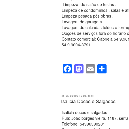
o
n
Limpeza de salão de festas .
Limpeza de condomínios , salas e af
k
Limpeza pesada pós obras .
Lavagem de garagem .
Lavagem de calcadas toldos e terraç
Opçoes de serviços fora do horário c
Contato comercial: Gabriela 54 9.9
54 9.9604-3791
F
M
E
S
a
a
m
h
c
st
ail
ar
e
o
e
PUBLICADO
29 DE OUTUBRO DE 2019
EM
Isalicia Doces e Salgados
b
d
o
o
Isalicia doces e salgados
Rua: João borges vieira, 1187, serr
o
n
Telefone: 54996390201