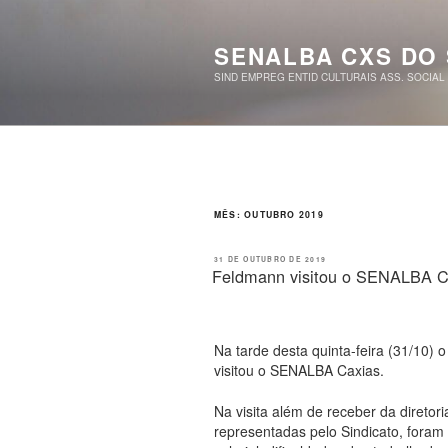
Pular
para
o
SENALBA CXS DO
conteúdo
SIND EMPREG ENTID CULTURAIS ASS. SOCIAL
MÊS:
OUTUBRO 2019
PUBLICADO
31 DE OUTUBRO DE 2019
EM
Feldmann visitou o SENALBA C
Na tarde desta quinta-feira (31/10) 
visitou o SENALBA Caxias.
Na visita além de receber da diretor
representadas pelo Sindicato, fora