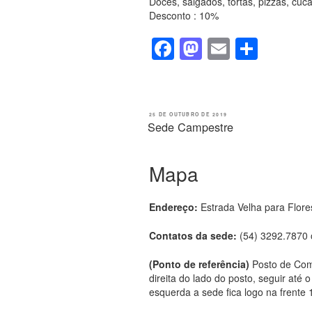
Doces, salgados, tortas, pizzas, cuc
k
Desconto : 10%
F
M
E
S
a
a
m
h
c
st
ail
ar
e
o
e
PUBLICADO
25 DE OUTUBRO DE 2019
EM
Sede Campestre
b
d
o
o
Mapa
o
n
k
Endereço:
Estrada Velha para Flore
Contatos da sede:
(54) 3292.7870 
(Ponto de referência)
Posto de Com
direita do lado do posto, seguir até 
esquerda a sede fica logo na frente 