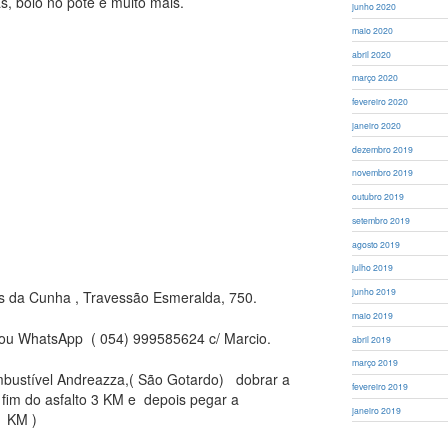
as, bolo no pote e muito mais.
junho 2020
maio 2020
abril 2020
março 2020
fevereiro 2020
janeiro 2020
dezembro 2019
novembro 2019
outubro 2019
setembro 2019
agosto 2019
julho 2019
junho 2019
s da Cunha , Travessão Esmeralda, 750.
maio 2019
ou WhatsApp ( 054) 999585624 c/ Marcio.
abril 2019
março 2019
bustível Andreazza,( São Gotardo) dobrar a
fevereiro 2019
o fim do asfalto 3 KM e depois pegar a
janeiro 2019
1 KM )