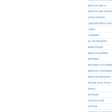
INSTITUTO MIX 18
INSTITUTO MIX CENTR
JESUS SENHOR
LABORATÓRIOS CONV
LAZER
LIVRARIAS
M.L RECREAÇÕES
MANUTENÇÃO
MÃOS SOLIDÁRIAS
MECÂNICA
MEDICINA E SEGURAN
MÉDICOS CONVENIAD
MÉDICOS PARCEIROS
Murialdo Centro Técnico
Notícias
NUTRIÇÃO
ODONTOLOGIA
OPTICAS