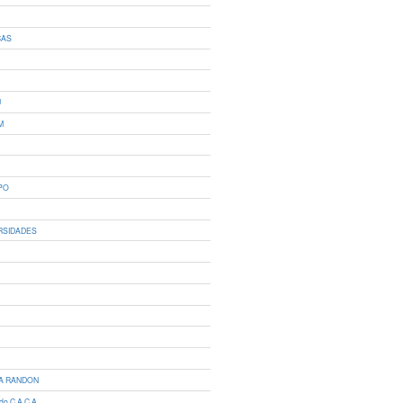
CAS
U
M
PO
RSIDADES
HA RANDON
ldo C.A.C.A