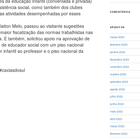
res da educação infantil (conveniada e privada)
ssistência social, como também dos clubes
 as atividades desempenhadas por esses
COMENTÁRIOS
aiton Melo, passou ao visitante sugestões
ARQUIVOS
maior fiscalização das normas trabalhistas nas
março 2023
. E também, solicitou apoio na aprovação de
ão de educador social com um piso nacional
fevereiro 2023
 infantil ao professor e o piso nacional da
janeiro 2023
dezembro 2022
novembro 2022
#caxiasdosul
outubro 2022
setembro 2022
agosto 2022
julho 2022
junho 2022
maio 2022
abril 2022
março 2022
fevereiro 2022