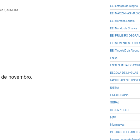
EEI Estação da Alegria
ADJI_0076.JPG
EEI MÃOZINHAS MÁGI
EEI Monteiro Lobato
EEI Mundo de Criança
EEI PRIMEIRO DEGRA
EEI SEMENTES DO BE
EEI Tindolelê da Alegria
ENCA
ENGENHARIA DO COR
ESCOLA DE LÍNGUAS
0 de novembro.
FACULDADES E UNIVE
FATIMA
FISIOTERAPIA
GERAL
HELEN KELLER
INAV
Informativos
INSTITUTO ELISABET
Instituto Leonardo Muria