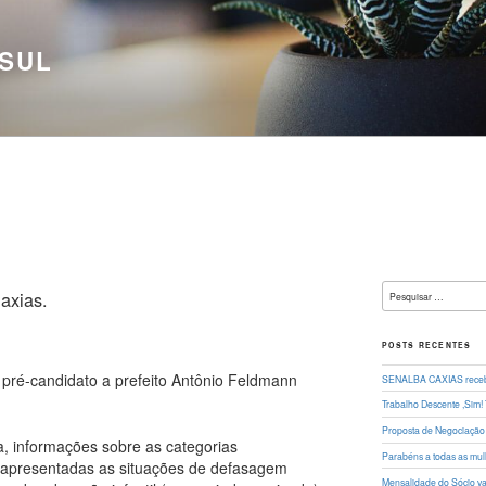
 SUL
Pesquisar
axias.
por:
POSTS RECENTES
o pré-candidato a prefeito Antônio Feldmann
SENALBA CAXIAS recebe
Trabalho Descente ,Sim!
Proposta de Negociação 
ia, informações sobre as categorias
Parabéns a todas as mul
m apresentadas as situações de defasagem
Mensalidade do Sócio vai