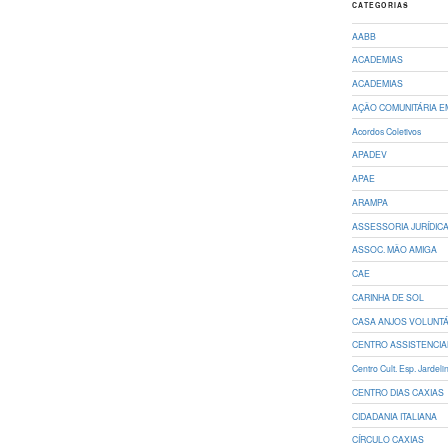
CATEGORIAS
AABB
ACADEMIAS
ACADEMIAS
AÇÃO COMUNITÁRIA 
Acordos Coletivos
APADEV
APAE
ARAMPA
ASSESSORIA JURÍDIC
ASSOC. MÃO AMIGA
CAE
CARINHA DE SOL
CASA ANJOS VOLUNT
CENTRO ASSISTENCIA
Centro Cult. Esp. Jardel
CENTRO DIAS CAXIAS
CIDADANIA ITALIANA
CÍRCULO CAXIAS