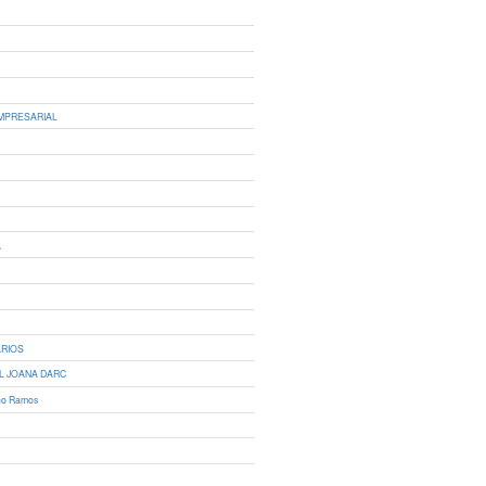
EMPRESARIAL
A
ÁRIOS
L JOANA DARC
ino Ramos