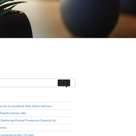
Pesquisar
 seu Ex-presidente Alceu Adelar Hoffmann
 Trabalho Escravo ,Não
Coletiva das Escolas Privadas em Caxias do Sul .
heres .
 aumentar em dez (10) reais .